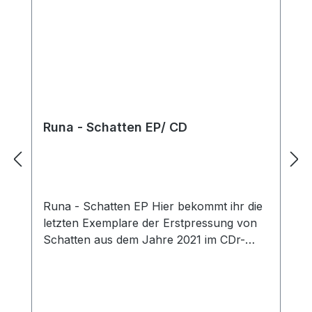
Runa - Schatten EP/ CD
Runa - Schatten EP Hier bekommt ihr die
letzten Exemplare der Erstpressung von
Schatten aus dem Jahre 2021 im CDr-
Format. Schatten Tracklist 01. Frei sein02.
Jagdhund feat. Proto03. Mensch feat.
Primus04. Adler feat. Proto05. Sag mir06.
Schatten Alternativ kann hier die die