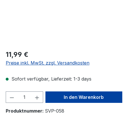
Regulärer Preis:
11,99 €
Preise inkl. MwSt. zzgl. Versandkosten
Sofort verfügbar, Lieferzeit: 1-3 days
Produkt Anzahl: Gib den gewünschten We
In den Warenkorb
Produktnummer:
SVP-058