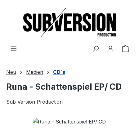
Zum Hauptinhalt springen
Ware
Neu
Medien
CD´s
Runa - Schattenspiel EP/ CD
Sub Version Production
Bildergalerie überspringen