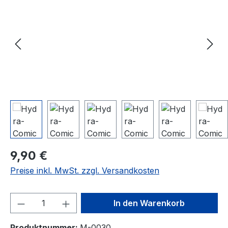
Regulärer Preis:
9,90 €
Preise inkl. MwSt. zzgl. Versandkosten
Produkt Anzahl: Gib den gewünschten We
In den Warenkorb
Produktnummer:
M-0030