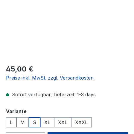
Regulärer Preis:
45,00 €
Preise inkl. MwSt. zzgl. Versandkosten
Sofort verfügbar, Lieferzeit: 1-3 days
auswählen
Variante
L
M
S
XL
XXL
XXXL