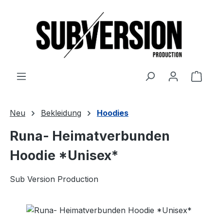
Zum Hauptinhalt springen
Ware
Neu
Bekleidung
Hoodies
Runa- Heimatverbunden
Hoodie *Unisex*
Sub Version Production
Bildergalerie überspringen