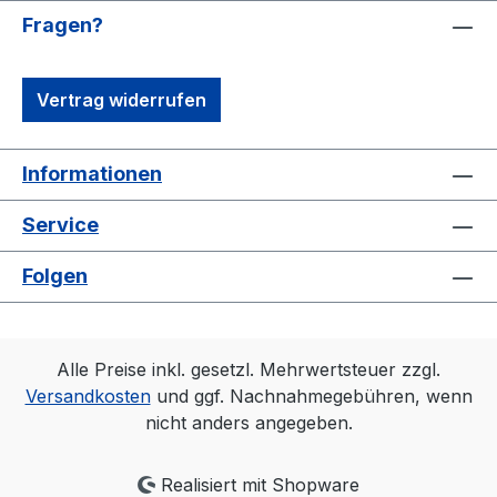
Saum und an den Ärmeln für einen
Fragen?
modernen Look #uptodate #unisex
#Qualität /Griffigkeit Gefertigt aus 100%
Vertrag widerrufen
Nylon, Futter: 100% Polyester
#angenehmestragegefühl Die Kombination
aus glattem Stoff und Innenfutter aus
Informationen
Mesh sorgt für einen hohen Tragekomfort
#hohertragekomfort Strapazierfähiger
Service
Stoff #allrounder #Pflegehinweise:
Bügeln erlaubt, 30 °C waschbar
Folgen
Alle Preise inkl. gesetzl. Mehrwertsteuer zzgl.
Versandkosten
und ggf. Nachnahmegebühren, wenn
nicht anders angegeben.
Realisiert mit Shopware