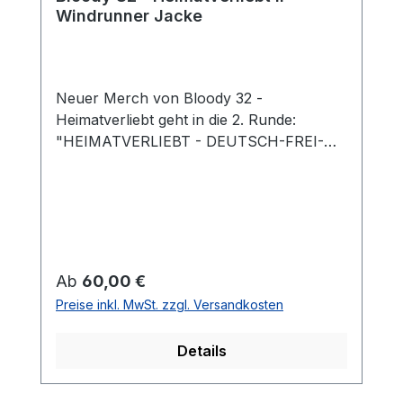
Windrunner Jacke
Neuer Merch von Bloody 32 -
Heimatverliebt geht in die 2. Runde:
"HEIMATVERLIEBT - DEUTSCH-FREI-
UNBEQUEM" hochwertige
WINDRUNNER-JACKE in schwarz/
Veredelt mit hochwertigen DTF-
Digitaldruck Brustdruck: Heimatverliebt ll-
Logo / Ärmeldruck: SubVersion-Logo
STYLE & FIT #Stil /Passform Populäre
Regulärer Preis:
Ab
60,00 €
zeitgemäße Passform #fürjedegelegenheit
Preise inkl. MwSt. zzgl. Versandkosten
Wasserabweisendes Material
#windundwetter Kapuze mit Teilungsnaht,
Details
Metall-Ösen an der Kapuze mit runden
Kordeln & Seitliche Taschen mit
Reißverschluss sowie Ripp-Bündchen am