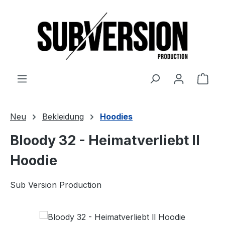
Zum Hauptinhalt springen
Ware
Neu
Bekleidung
Hoodies
Bloody 32 - Heimatverliebt ll
Hoodie
Sub Version Production
Bildergalerie überspringen