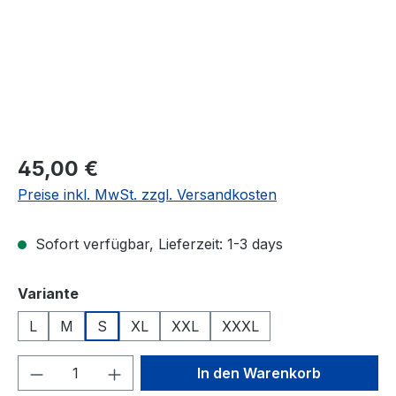
Regulärer Preis:
45,00 €
Preise inkl. MwSt. zzgl. Versandkosten
Sofort verfügbar, Lieferzeit: 1-3 days
auswählen
Variante
L
M
S
XL
XXL
XXXL
Produkt Anzahl: Gib den gewünschten We
In den Warenkorb