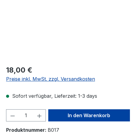
Regulärer Preis:
18,00 €
Preise inkl. MwSt. zzgl. Versandkosten
Sofort verfügbar, Lieferzeit: 1-3 days
Produkt Anzahl: Gib den gewünschten We
In den Warenkorb
Produktnummer:
B017