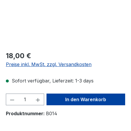
Regulärer Preis:
18,00 €
Preise inkl. MwSt. zzgl. Versandkosten
Sofort verfügbar, Lieferzeit: 1-3 days
Produkt Anzahl: Gib den gewünschten We
In den Warenkorb
Produktnummer:
B014