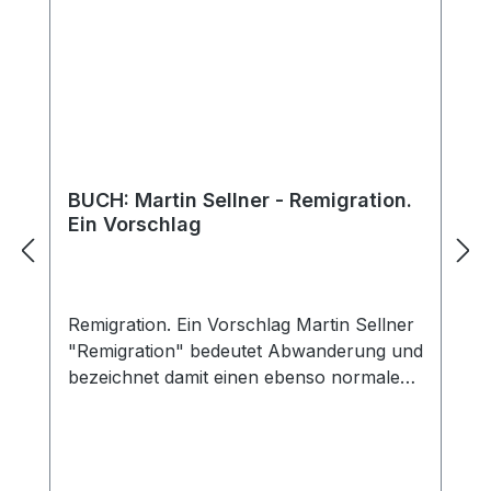
BUCH: Martin Sellner - Remigration.
Ein Vorschlag
Remigration. Ein Vorschlag Martin Sellner
"Remigration" bedeutet Abwanderung und
bezeichnet damit einen ebenso normalen
Vorgang wie den der Anwerbung von
Gastarbeitern oder die zeitlich begrenzte
Aufnahme von Flüchtlingen. Nicht
normal, sondern erklärungsbedürftig ist